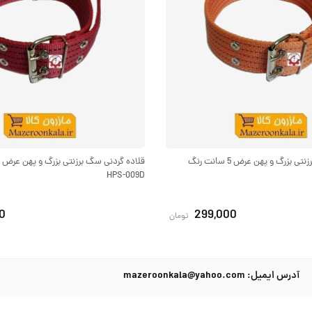
قلاده گردنی سگ برزنتی بزرگ و پهن عرض 5 سانت رنگ
HPS-009D
0
299,000
تومان
آدرس ایمیل: mazeroonkala@yahoo.com