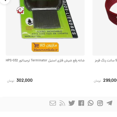
قلاده گردنی سگ برزنتی بزرگ و پهن عرض 5 سانت رنگ قرمز
شانه رفع شپش فلزی استیل Terminator ترمیناتور HPS-032
302,000
299,00
تومان
تومان