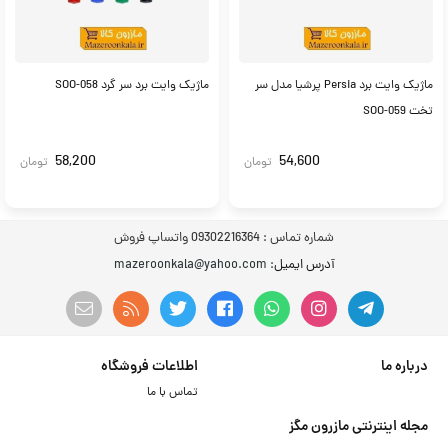
ماژیک وایت برد Persia پرشیا مدل سر
ماژیک وایت برد سر گرد SOO-058
تخت SOO-059
58,200
54,600
تومان
تومان
شماره تماس :
09302216364 واتساپ فروش
آدرس ایمیل
: mazeroonkala@yahoo.com
درباره ما
اطلاعات فروشگاه
تماس با ما
مجله اینترنتی مازرون مگز