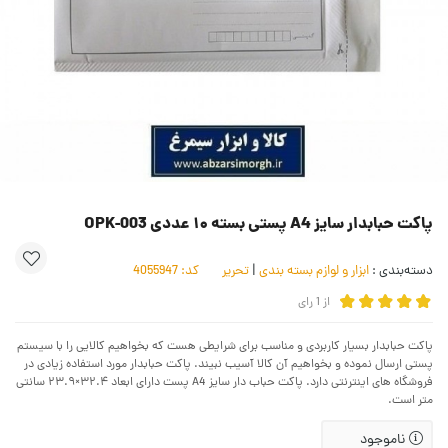
پاکت حبابدار سایز A4 پستی بسته ۱۰ عددی OPK-003
دسته‌بندی :
ابزار و لوازم بسته بندی
|
تحریر
کد:
4055947
از
1
رای
پاکت حبابدار بسیار کاربردی و مناسب برای شرایطی هست که بخواهیم کالایی را با سیستم
پستی ارسال نموده و بخواهیم آن کالا آسیب نبیند. پاکت حبابدار مورد استفاده زیادی در
فروشگاه های اینترنتی دارد. پاکت حباب دار سایز A4 پست دارای ابعاد ۳۲.۴×۲۳.۹ سانتی
متر است.
ناموجود