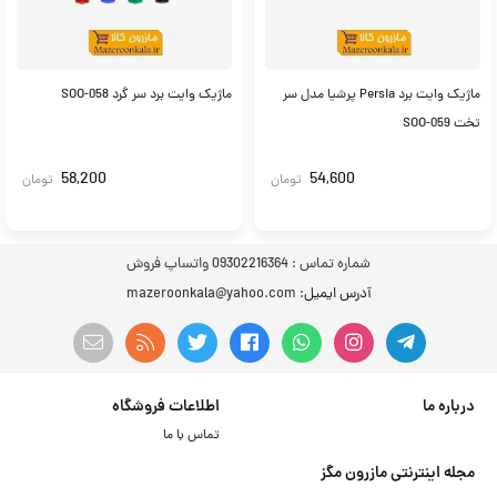
ماژیک وایت برد Persia پرشیا مدل سر
ماژیک وایت برد سر گرد SOO-058
تخت SOO-059
58,200
54,600
تومان
تومان
شماره تماس :
09302216364 واتساپ فروش
آدرس ایمیل
: mazeroonkala@yahoo.com
درباره ما
اطلاعات فروشگاه
تماس با ما
مجله اینترنتی مازرون مگز