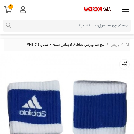
0
ورزش
مچ بند ورزشی Adidas آدیداس بسته ۲ عددی VMB-013