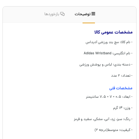
توضیحات
بازخوردها
مشخصات عمومی کالا
- نام کالا: مچ بند ورزشی آدیداس
- نام انگلیسی: Adidas Wristband
- دسته بندی: لباس و پوشش ورزشی
- تعداد: ۲ عدد
مشخصات فنی
- ابعاد: ۰.۵ × ۷ × ۷.۵ سانتیمتر
- وزن: ۱۴ گرم
- رنگ: سبز، زرد، آبی، مشکی، سفید و قرمز
- کیفیت: متوسط(درجه ۲)