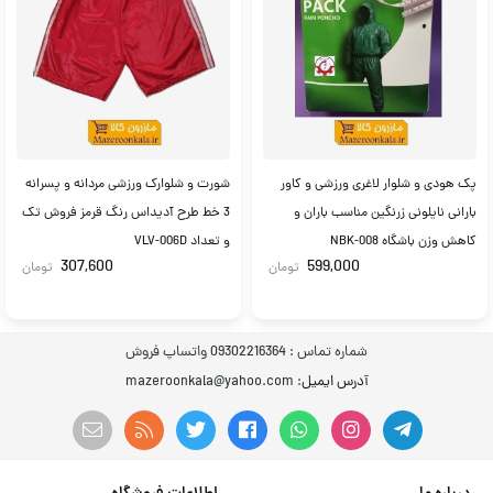
پک هودی و شلوار لاغری ورزشی و کاور
شورت و شلوارک ورزشی مردانه و پسرانه
بارانی نایلونی زرنگین مناسب باران و
3 خط طرح آدیداس رنگ قرمز فروش تک
کاهش وزن باشگاه NBK-008
و تعداد VLV-006D
307,600
599,000
تومان
تومان
شماره تماس :
09302216364 واتساپ فروش
آدرس ایمیل
: mazeroonkala@yahoo.com