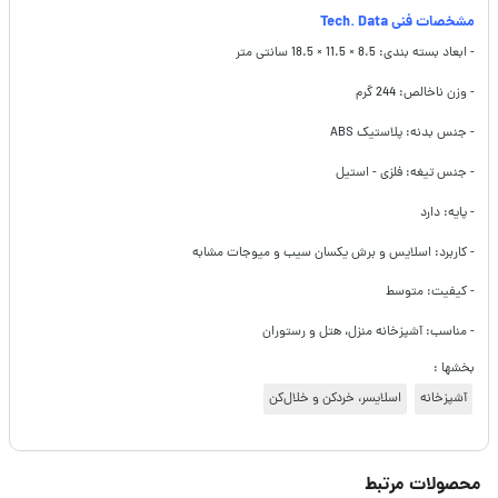
مشخصات فنی Tech. Data
- ابعاد بسته بندی: 8.5 × 11.5 × 18.5 سانتی متر
- وزن ناخالص: 244 گرم
- جنس بدنه: پلاستیک ABS
- جنس تیغه: فلزی - استیل
- پایه: دارد
- کاربرد: اسلایس و برش یکسان سیب و میوجات مشابه
- کیفیت: متوسط
- مناسب: آشپزخانه منزل، هتل و رستوران
بخشها :
آشپزخانه
اسلایسر، خردکن و خلال‌کن
محصولات مرتبط