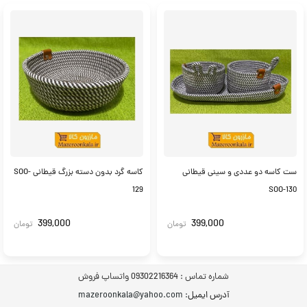
ست کاسه دو عددی و سینی قیطانی
کاسه گرد بدون دسته بزرگ قیطانی SOO-
129
SOO-130
399,000
399,000
تومان
تومان
شماره تماس :
09302216364 واتساپ فروش
آدرس ایمیل
: mazeroonkala@yahoo.com