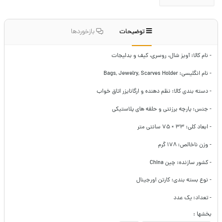
توضیحات
بازخوردها
- نام کالا: آویز شال، روسری، کیف و بدلیجات
- نام انگلیسی: Bags, Jewelry, Scarves Holder
- دسته بندی کالا: نظم دهنده و ارگانایزر اتاق خواب
- جنس: پارچه برزنتی و حلقه های پلاستیکی
- ابعاد کلی: ۳۳ × ۷۵ سانتی متر
- وزن ناخالص: ۱۷۸ گرم
- کشور سازنده: چین China
- نوع بسته بندی: کارتن اورجینال
- تعداد: یک عدد
بخشها :