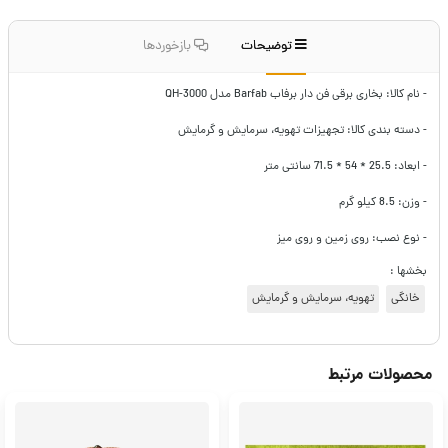
توضیحات
بازخوردها
- نام کالا: بخاری برقی فن دار برفاب Barfab مدل QH-3000
- دسته بندی کالا: تجهیزات تهویه، سرمایش و گرمایش
- ابعاد: 25.5 * 54 * 71.5 سانتی متر
- وزن: 8.5 کیلو گرم
- نوع نصب: روی زمین و روی میز
بخشها :
خانگی
تهویه، سرمایش و گرمایش
محصولات مرتبط