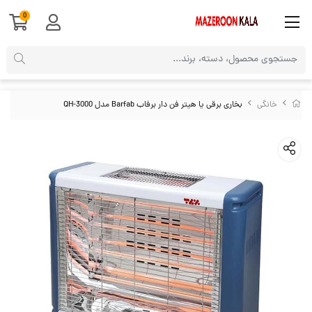
0
خانگی
بخاری برقی یا هیتر فن دار برفاب Barfab مدل QH-3000