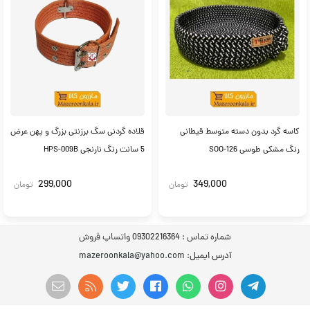
کاسه گرد بدون دسته متوسط قیطانی
قلاده گردنی سگ برزنتی بزرگ و پهن عرض
رنگ مشکی طوسی SOO-126
5 سانت رنگ نارنجی HPS-009B
299,000
349,000
تومان
تومان
شماره تماس :
09302216364 واتساپ فروش
آدرس ایمیل
: mazeroonkala@yahoo.com