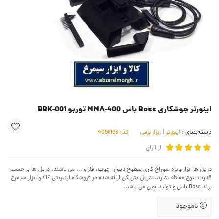
اینورتر جوشکاری Boss باس MMA-400 توربو BBK-001
دسته‌بندی :
اینورتر
|
ابزار برقی
کد:
4056189
از
1
رای
دریل ها ابزار ویژه سوراخ کاری سطوح دیوار، چوب، فلز و ... می باشند. دریل ها بر حسب
قدرت تنوع مختلف دارند. دریل بتن کن ارائه شده در فروشگاه اینترنتی کالا و ابزار سیمرغ
برند Boss باس و تولید چین می باشد.
ناموجود