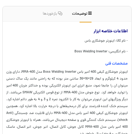
توضیحات
بازخوردها
اطلاعات خلاصه ابزار
- نام کالا: اینورتر جوشکاری باس
- نام انگلیسی: Boss Welding Inverter
مشخصات فنی
اینورتر جوشکاری کیفی 400 آمپر باس Boss Welding Inverter مدل MMA-400، دارای وزن
حدود 4 کیلوگرم و ابعاد 29*16*36 سانتی متر بوده که به راحتی مانند یک ساک دستی
میتوان آن را جابجا نمود، منبع انرژی این اینورتر الکتریکی بوده و حداکثر جریان 400 آمپر
را تولید خواهد کرد. نوع جوش مدل MMA-400 از نوع قوس الکتریکی SMAW می‌باشد. از
دیگر ویژگیهای این اینورتر می‌توان به کار با الکترود نمره 2 و 3 و 4 به طور دائم اشاره کرد.
سیستم خنک کننده قدرتمند برای کار درمحیط‌های با درجه حرارت بالا اشاره کرد. همچنین
اینورتر جوشکاری کیفی 400 آمپر باس مدل MMA-400 دارای قابلیت ضد چسبندگی (Anti
shock)، سیستم خنک کنندگی قوی و صفحه دیجیتال می‌باشد. همراه با اینورتر جوشکاری
400 آمپر باس مدل MMA-400 کابل جوش، کابل اتصال، انبر جوش، انبر اتصال، ماسک