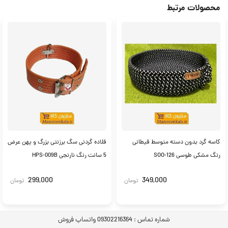
محصولات مرتبط
کاسه گرد بدون دسته متوسط قیطانی
قلاده گردنی سگ برزنتی بزرگ و پهن عرض
رنگ مشکی طوسی SOO-126
5 سانت رنگ نارنجی HPS-009B
299,000
349,000
تومان
تومان
شماره تماس :
09302216364 واتساپ فروش