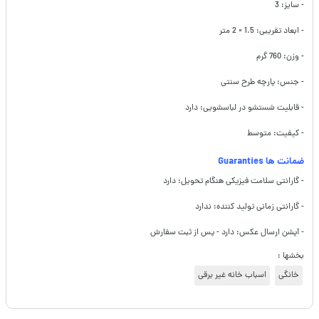
- سایز: 3
- ابعاد تقریبی: 1.5 × 2 متر
- وزن: 760 گرم
- جنس: پارچه طرح سنتی
- قابلیت شستشو در لباسشویی: دارد
- کیفیت: متوسط
ضمانت ها Guaranties
- گارانتی سلامت فیزیکی هنگام تحویل: دارد
- گارانتی زمانی تولید کننده: ندارد
- آپشن ارسال عکس: دارد - پس از ثبت سفارش
بخشها :
خانگی
اسباب خانه غیر برقی