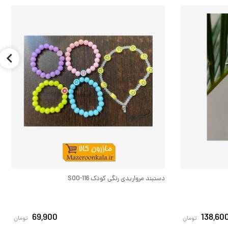
دستبند مرواریدی رنگی کودک SOO-116
69,900
138,60
تومان
تومان