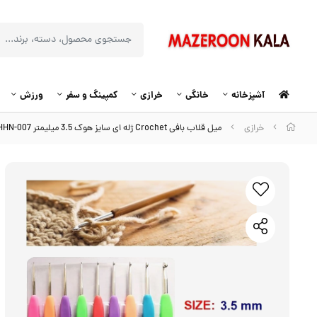
آشپزخانه
خانگی
خرازی
کمپینگ و سفر
ورزش
خرازی
میل قلاب بافی Crochet ژله ای سایز هوک 3.5 میلیمتر HHN-007