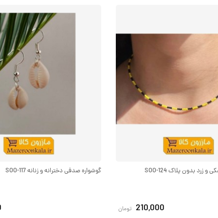
 زرد بدون پلاک SOO-124
گوشواره صدفی دخترانه و زنانه SOO-117
0
210,000
تومان