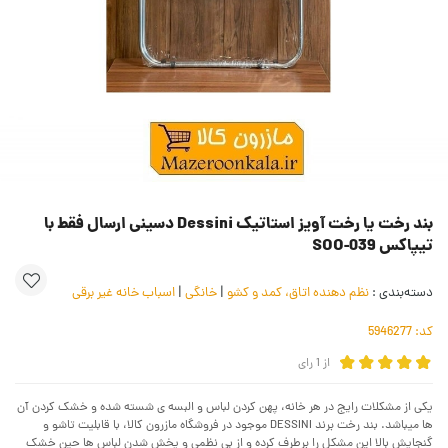
بند رخت یا رخت آویز استاتیک Dessini دسینی ارسال فقط با
تیپاکس SOO-039
دسته‌بندی :
نظم دهنده اتاق، کمد و کشو
|
خانگی
|
اسباب خانه غیر برقی
کد:
5946277
از
1
رای
یکی از مشکلات رایج در هر خانه، پهن کردن لباس و البسه ی شسته شده و خشک کردن آن
ها میباشد. بند رخت برند DESSINI موجود در فروشگاه مازرون کالا، با قابلیت تاشو و
گنجایش بالا این مشکل را برطرف کرده و از بی نظمی و پخش شدن لباس ها حین خشک