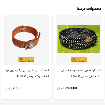
محصولات مرتبط
کاسه گرد بدون دسته متوسط قیطانی
قلاده گردنی سگ برزنتی بزرگ و پهن عرض
رنگ مشکی طوسی SOO-126
5 سانت رنگ نارنجی HPS-009B
299,000
349,000
تومان
تومان