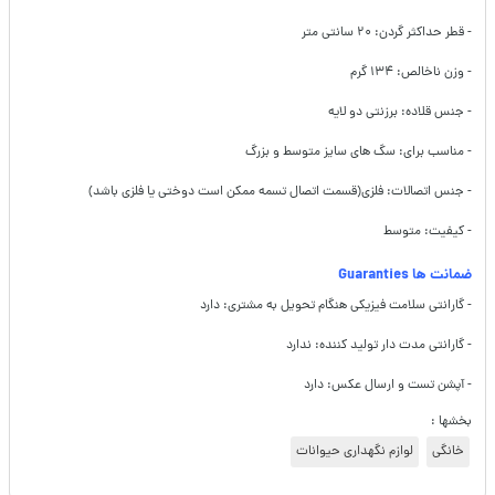
- قطر حداکثر گردن: ۲۰ سانتی متر
- وزن ناخالص: ۱۳۴ گرم
- جنس قلاده: برزنتی دو لایه
- مناسب برای: سگ های سایز متوسط و بزرگ
- جنس اتصالات: فلزی(قسمت اتصال تسمه ممکن است دوختی یا فلزی باشد)
- کیفیت: متوسط
ضمانت ها Guaranties
- گارانتی سلامت فیزیکی هنگام تحویل به مشتری: دارد
- گارانتی مدت دار تولید کننده: ندارد
- آپشن تست و ارسال عکس: دارد
بخشها :
خانگی
لوازم نگهداری حیوانات