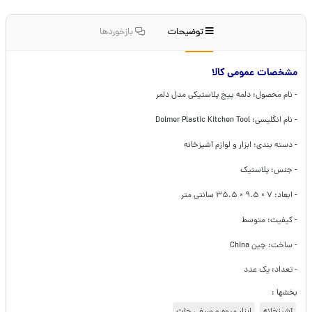
توضیحات
بازخوردها
مشخصات عمومی کالا
- نام محصول: دلمه پیچ پلاستیکی مدل دلمر
- نام انگلیسی: Dolmer Plastic Kitchen Tool
- دسته بندی: ابزار و لوازم آشپزخانه
- جنس: پلاستیک
- ابعاد:
۷ × ۹.۵ × ۳۵.۵ سانتی ‌متر
- کیفیت: متوسط
- ساخت: چین China
- تعداد: یک عدد
بخشها :