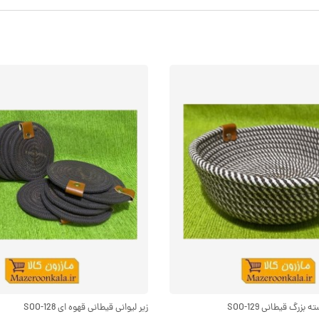
زرگ قیطانی SOO-129
زیر لیوانی قیطانی قهوه ای SOO-128