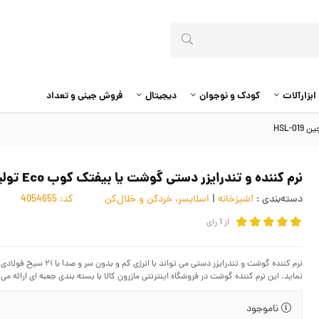
ابزارآلات
کودک و نوجوان
دیجیتال
فروش جینی و تعداد
نرم کننده و تندرایزر دستی گوشت یا بیفتک کوب Eco تولید چین HSL-019
دسته‌بندی :
آشپزخانه
|
اسلایسر، خردکن و خلال‌کن
کد:
4054655
از
1
رای
نرم کننده گوشت و تندرا
نماید. این نرم کننده گوشت در فروشگاه اینترنتی مازرون کالا با بسته بندی جعبه ای ارائه می
ناموجود