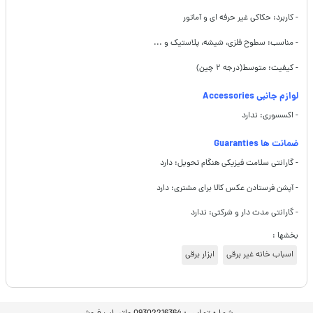
- کاربرد: حکاکی غیر حرفه ای و آماتور
- مناسب: سطوح فلزی، شیشه، پلاستیک و ...
- کیفیت: متوسط(درجه ۲ چین)
لوازم جانبی Accessories
- اکسسوری: ندارد
ضمانت ها Guaranties
- گارانتی سلامت فیزیکی هنگام تحویل: دارد
- آپشن فرستادن عکس کالا برای مشتری: دارد
- گارانتی مدت دار و شرکتی: ندارد
بخشها :
اسباب خانه غیر برقی
ابزار برقی