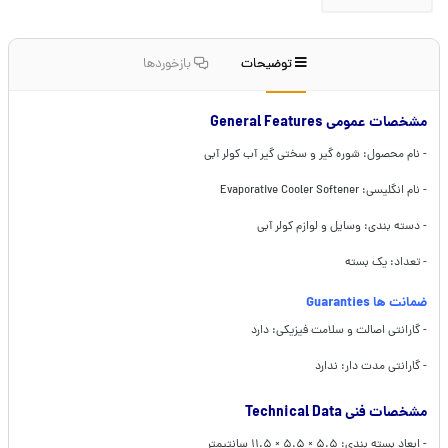
توضیحات
بازخوردها
مشخصات عمومی General Features
- نام محصول: شوره گیر و سختی گیر آب کولر آبی
- نام انگلیسی: Evaporative Cooler Softener
- دسته بندی: وسایل و لوازم کولر آبی
- تعداد: یک بسته
ضمانت ها Guaranties
- گارانتی اصالت و سلامت فیزیکی: دارد
- گارانتی مدت دار: ندارد
مشخصات فنی Technical Data
- ابعاد بسته بندی: ۵.۵ × ۵.۵ × ۱۱.۵ سانتیمتر