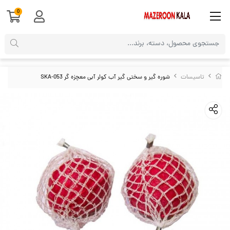
0
تاسیسات
شوره گیر و سختی گیر آب کولر آبی معچزه گر SKA-053