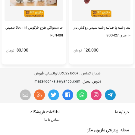
بند رخت یا طناب رخت سیمی روکش دار
جا مسواکی طرح خرگوش Belmini بلمینی
۱۰ متری SOO-127
PJM-001
80,100
120,000
تومان
تومان
شماره تماس :
09302216364 واتساپ فروش
آدرس ایمیل
: mazeroonkala@yahoo.com
درباره ما
اطلاعات فروشگاه
تماس با ما
مجله اینترنتی مازرون مگز