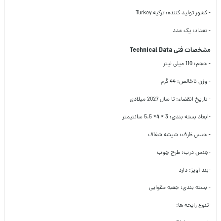
- کشور تولید کننده: ترکیه Turkey
- تعداد: یک عدد
مشخصات فنی Technical Data
- حجم: 110 میلی لیتر
- وزن ناخالص: 44 گرم
- تاریخ انقضاء: تا سال 2027 میلادی
-ابعاد بسته بندی: 3 * 4* 5.5 سانتیمتر
- جنس ظرف: شیشه شفاف
-جنس درب: طرح چوب
-بند آویز: دارد
- بسته بندی: جعبه مقوایی
-تنوع رایحه ها: