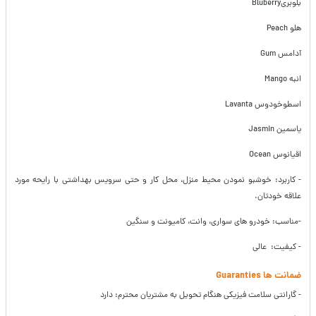
بلوبریBluberry
هلو Peach
آدامس Gum
انبه Mango
اسطوخودوس Lavanta
یاسمین Jasmin
اقیانوس Ocean
- کاربرد: خوشبو نمودن محیط منزل، محل کار و حتی سرویس بهداشتی با رایحه مورد
علاقه خودتان.
-مناسب: خودرو های سواری، وانت، کامیونت و سنگین
- کیفیت: عالی
ضمانت ها Guaranties
- گارانتی سلامت فیزیکی هنگام تحویل به مشتریان محترم: دارد