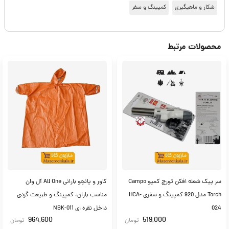
شکار و ماهیگیری
کمپینگ و سفر
محصولات مرتبط
سر پیک شعله افکن تورچ کمپو Campo
کاور و پانچو بارانی All One آل وان
Torch مدل 920 کمپینگ و سفری HCA-
مناسب باران، کمپینگ و طبیعت گردی
024
داخل نقره ای NBK-011
964,600
519,000
تومان
تومان