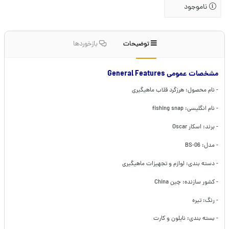
ناموجود
توضیحات
بازخوردها
مشخصات عمومی General Features
- نام محصول: هرزگرد قلاب ماهیگیری
- نام انگلیسی: fishing snap
- برند: اسکار Oscar
- مدل: BS-06
- دسته بندی: لوازم و تجهیزات ماهیگیری
- کشور سازنده: چین China
- رنگ: تیره
- بسته بندی: نایلون و کارت