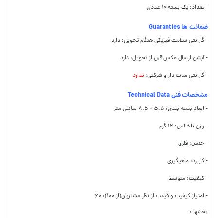
- تعداد: یک بسته ۱۰ عددی
ضمانت ها Guaranties
- گارانتی سلامت فیزیکی هنگام تحویل: دارد
- آپشن ارسال عکس قبل از تحویل: دارد
- گارانتی مدت دار و شرکتی:
ندارد
مشخصات فنی Technical Data
- ابعاد بسته بندی: ۵.۵ × ۸.۵ سانتی متر
- وزن ناخالص: ۱۲ گرم
- جنس: فلزی
- کاربرد: ماهیگیری
- کیفیت: متوسط
- امتیاز کیفیت و قیمت از نظر مشتریان(از ۱۰۰): ۶۰
بخشها :