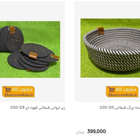
زرگ قیطانی SOO-129
زیر لیوانی قیطانی قهوه ای SOO-128
399,000
تومان