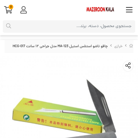
0
خرازی
چاقو تاشو استنلس استیل MA-123 مدل جراحی ۱۲ سانت HCG-017