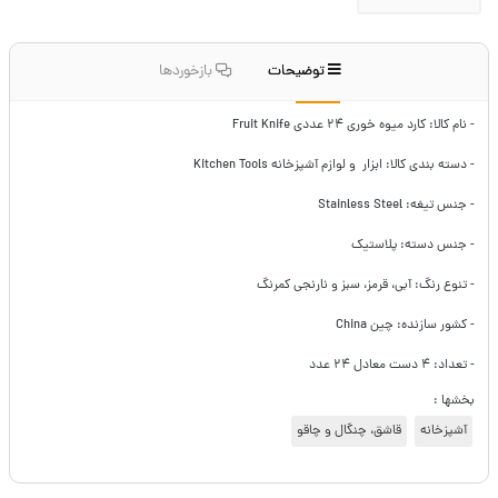
توضیحات
بازخوردها
- نام کالا: کارد میوه خوری ۲۴ عددی Fruit Knife
- دسته بندی کالا: ابزار و لوازم آشپزخانه Kitchen Tools
- جنس تیغه: Stainless Steel
- جنس دسته: پلاستیک
- تنوع رنگ: آبی، قرمز، سبز و نارنجی کمرنگ
- کشور سازنده: چین China
- تعداد: ۴ دست معادل ۲۴ عدد
بخشها :
آشپزخانه
قاشق، چنگال و چاقو