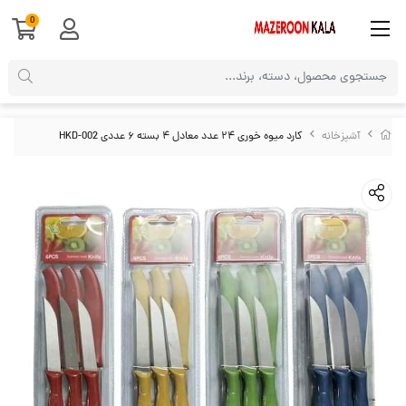
0
آشپزخانه
کارد میوه خوری ۲۴ عدد معادل ۴ بسته ۶ عددی HKD-002