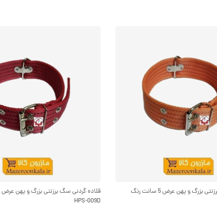
قلاده گردنی سگ برزنتی بزرگ و پهن عرض 5 سانت رنگ
HPS-009D