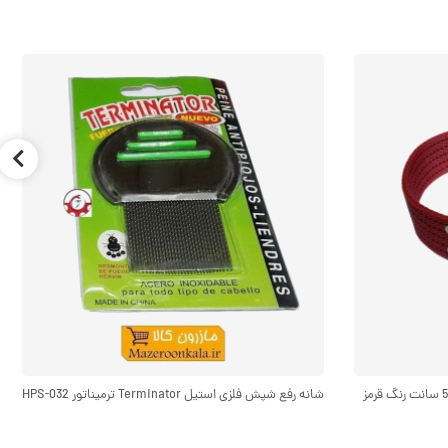
قلاده گردنی سگ برزنتی بزرگ و پهن عرض 5 سانت رنگ قرمز
شانه رفع شپش فلزی استیل Terminator ترمیناتور HPS-032