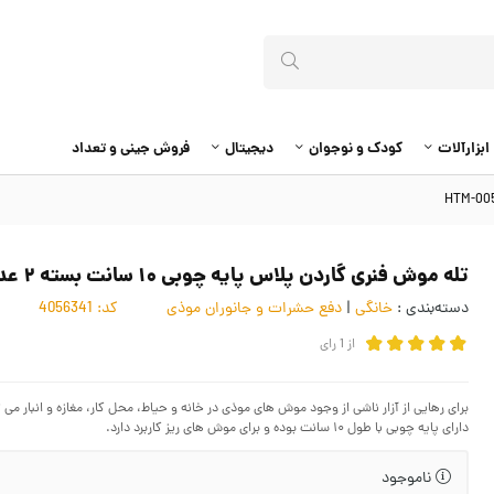
ابزارآلات
کودک و نوجوان
دیجیتال
فروش جینی و تعداد
تله موش فنری گاردن پلاس پایه چوبی ۱۰ سانت بسته ۲ عددی HTM-005
دسته‌بندی :
خانگی
|
دفع حشرات و جانوران موذی
کد:
4056341
از
1
رای
دارای پایه چوبی با طول ۱۰ سانت بوده و برای موش های ریز کاربرد دارد.
ناموجود