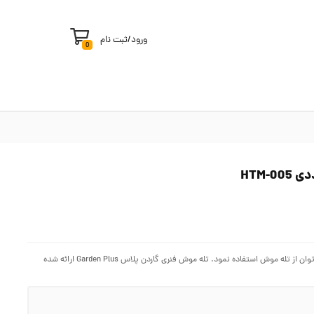
ورود
/
ثبت نام
0
برای رهایی از آزار ناشی از وجود موش های موذی در خانه و حیاط، محل کار، مغازه و انبار می توان از تله موش استفاده نمود. تله موش فنری گاردن پلاس Garden Plus ارائه شده