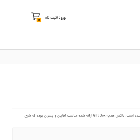
ورود
/
ثبت نام
0
گیفت باکس یا جعبه هدیه پکیج های آماده برای دادن هدیه بوده که امروزه یسیار متداول شده است. باکس هدیه Gift Box ارائه شده مناسب آقایان و پسران بوده که شرح