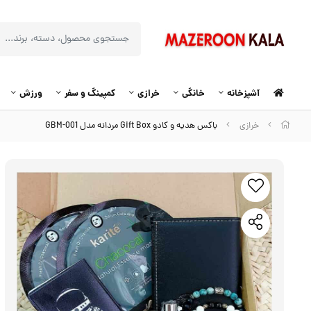
آشپزخانه
خانگی
خرازی
کمپینگ و سفر
ورزش
خرازی
باکس هدیه و کادو Gift Box مردانه مدل GBM-001