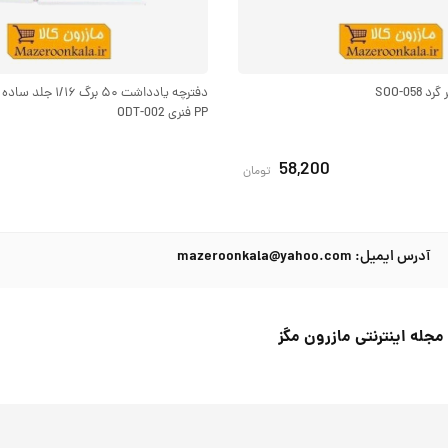
SOO-05
دفترچه یادداشت ۵۰ بر
PP فنری ODT-002
58,200
تومان
آدرس ایمیل: mazeroonkala@yahoo.com
مجله اینترنتی مازرون مگز