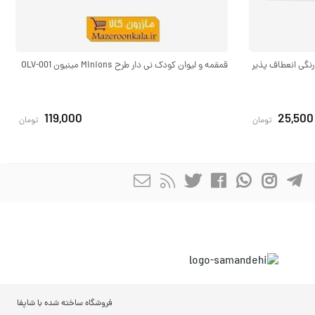
گ ۱/۱۶ جلد ساده رنگی انعطاف پذیر
قمقمه و لیوان کودک نی دار طرح Minions مینیون OLV-001
119,000
25,500
تومان
تومان
فروشگاه ساخته شده با شاپفا