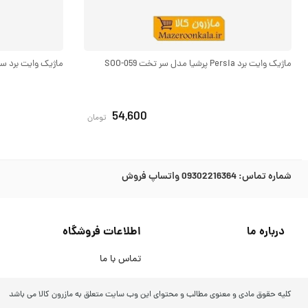
ماژیک وایت برد Persia پرشیا مدل سر تخت SOO-059
ماژیک وایت برد سر گرد 8
54,600
تومان
شماره تماس:
09302216364 واتساپ فروش
درباره ما
اطلاعات فروشگاه
تماس با ما
کلیه حقوق مادی و معنوی مطالب و محتوای این وب سایت متعلق به مازرون کالا می باشد