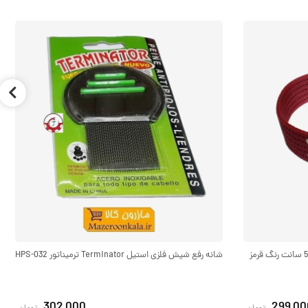
قلاده گردنی سگ برزنتی بزرگ و پهن عرض 5 سانت رنگ قرمز
شانه رفع شپش فلزی استیل Terminator ترمیناتور HPS-032
302,000
299,00