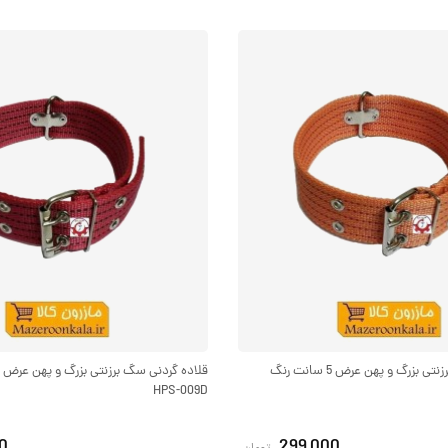
قلاده گردنی سگ برزنتی بزرگ و پهن عرض 5 سانت رنگ
HPS-009D
0
299,000