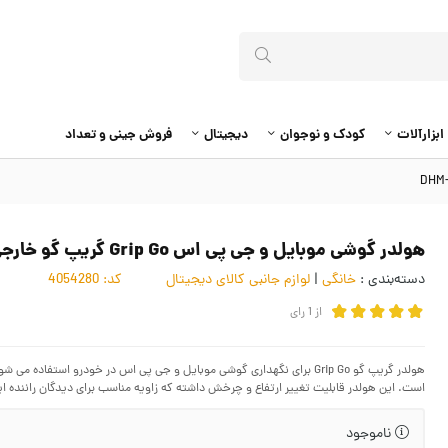
ابزارآلات
کودک و نوجوان
دیجیتال
فروش جینی و تعداد
هولدر گوشی موبایل و جی پی اس Grip Go گریپ گو خارجی DHM-001
دسته‌بندی :
خانگی
|
لوازم جانبی کالای دیجیتال
کد:
4054280
از
1
رای
هولدر گریپ گو Grip Go برای نگهداری گوشی موبایل و جی پی اس در خودرو اس
است. این هولدر قابلیت تغییر ارتفاع و چرخش داشته که زاویه مناسب برای دیدگان راننده ای
ناموجود