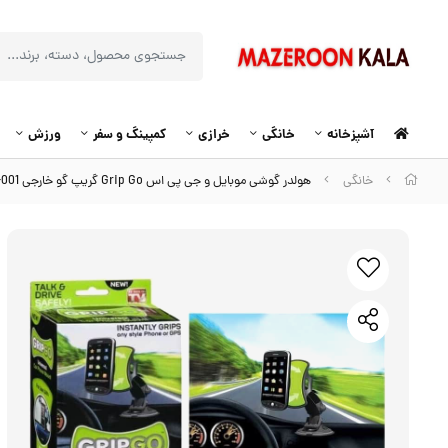
آشپزخانه
خانگی
خرازی
کمپینگ و سفر
ورزش
خانگی
هولدر گوشی موبایل و جی پی اس Grip Go گریپ گو خارجی DHM-001