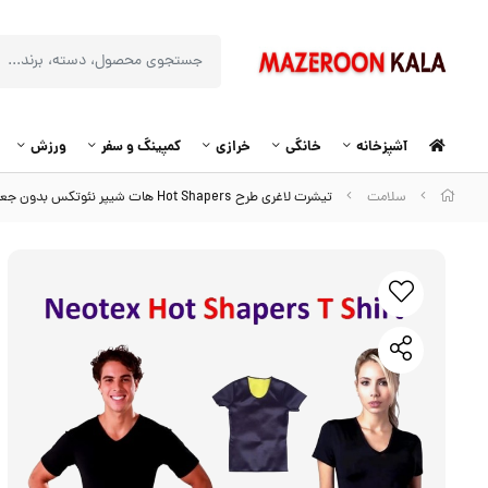
آشپزخانه
خانگی
خرازی
کمپینگ و سفر
ورزش
سلامت
تیشرت لاغری طرح Hot Shapers هات شیپر نئوتکس بدون جعبه VST-036