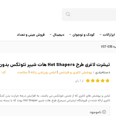
ابزارآلات
کودک و نوجوان
دیجیتال
فروش جینی و تعداد
تیشرت لاغری طرح Hot Shapers هات شیپر نئوتکس بدون جعبه VST-036
دسته‌بندی :
پوشش لاغری و فیتنس
|
لباس ورزشی زنانه
|
سلامت
کد:
4056373
از
1
رای
لباس و پوشش های لاغری که از جنس نئوتکس می باشند، به افزایش درجه حرارت بدن کمک 
لاغری ارائه شده در فروشگاه اینترنتی سیمرغ طرح هات شیپر Hot Shaper بوده که با بسته بندی سلفون ارائه میگردد.
ناموجود