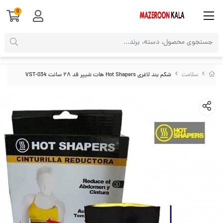
0
سلامت
شکم بند لاغری Hot Shapers هات شیپر قد ۲۸ سانت VST-034