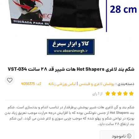
شکم بند لاغری Hot Shapers هات شیپر قد ۲۸ سانت VST-034
دسته‌بندی :
پوشش لاغری و فیتنس
|
لباس ورزشی زنانه
کد:
4056375
از
1
رای
شکم بند و گن لاغری هات شیپر پوشش پرطرفدار در تناسب اندام و بدنسازی است. شکم
بند Hot Shapers از جنس نئوتکس بوده که با افزایش درجه حرارت موجب تعریق زیاد بدن
بویژه در نواحی شکم و پهلو شده که موجب چربی سوزی و لاغر شدن می گردد. این شکم
بند ارتفاع ۲۸ سانت دارد.
ناموجود