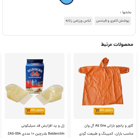
بخشها :
پوشش لاغری و فیتنس
لباس ورزشی زنانه
محصولات مرتبط
کاور و پانچو بارانی All One آل وان
ژل و پد افزایش قد سیلیکونی
مناسب باران، کمپینگ و طبیعت گردی
Belderchin بلدرچین ۱۰ عددی ZAG-004