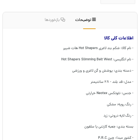
توضیحات
بازخوردها
اطلاعات کلی کالا
- نام کالا: شکم بند لاغری Hot Shapers هات شیپر
- نام انگلیسی: Hot Shapers Slimming Belt West
- دسته بندی: پوشش و گن لاغری و ورزشی
- مدل: قد بلند - ۲۸ سانتیمتر
- جنس: نئوتکس Neotex حرارتی
- رنگ رویه: مشکی
- رنگ لایه درونی: زرد
بسته بندی: جعبه کارتنی یا سلفون
- کشور مبدا: چین P.R.C