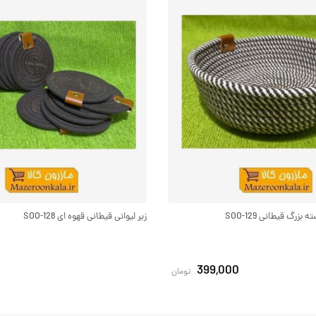
زرگ قیطانی SOO-129
زیر لیوانی قیطانی قهوه ای SOO-128
399,000
تومان