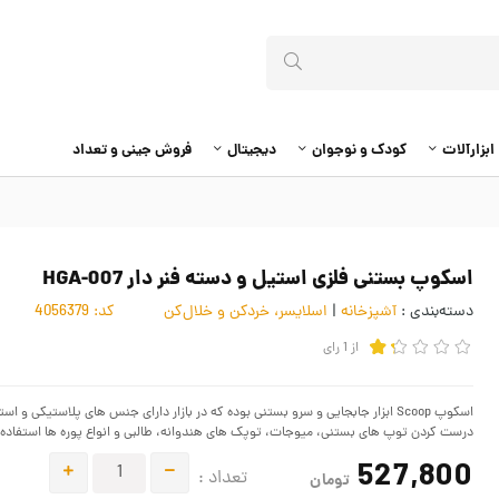
ابزارآلات
کودک و نوجوان
دیجیتال
فروش جینی و تعداد
اسکوپ بستنی فلزی استیل و دسته فنر دار HGA-007
دسته‌بندی :
آشپزخانه
|
اسلایسر، خردکن و خلال‌کن
کد:
4056379
از
1
رای
اسکوپ Scoop ابزار جابجایی و سرو بستنی بوده که در بازار دارای جنس های پلاستیک
درست کردن توپ های بستنی، میوجات، توپک های هندوانه، طالبی و انواع پوره ها استفاده 
527,800
تعداد :
تومان