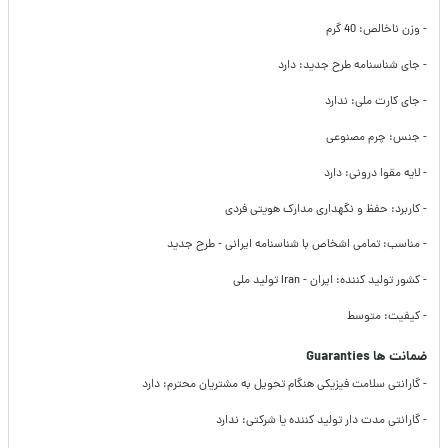
- وزن ناخالص: 40 گرم
- جای شناسنامه طرح جدید: دارد
- جای کارت ملی: ندارد
- جنس: چرم مصنوعی
- لایه مقوا درونی: دارد
- کاربرد: حفظ و نگهداری مدارک هویتی فردی
- مناسب: تمامی اشخاص با شناسنامه ایرانی - طرح جدید
- کشور تولید کننده: ایران - Iran تولید ملی
- کیفیت: متوسط
ضمانت ها Guaranties
- گارانتی سلامت فیزیکی هنگام تحویل به مشتریان محترم: دارد
- گارانتی مدت دار تولید کننده یا شرکتی: ندارد