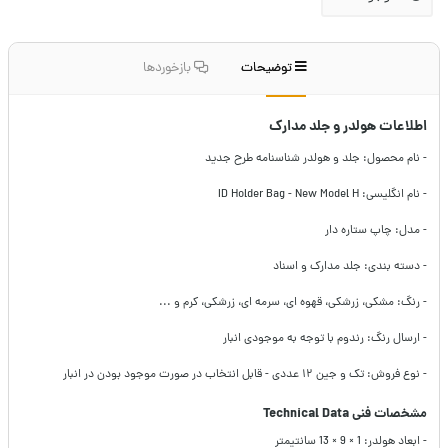
توضیحات
بازخوردها
اطلاعات هولدر و جلد مدارک
- نام محصول: جلد و هولدر شناسنامه طرح جدید
- نام انگلیسی: ID Holder Bag - New Model H
- مدل: چاپ ستاره دار
- دسته بندی: جلد مدارک و اسناد
- رنگ: مشکی، زرشکی، قهوه ای، سرمه ای، زرشکی، کرم و ...
- ارسال رنگ: رندوم با توجه به موجودی انبار
- نوع فروش: تک و جین ۱۲ عددی - قابل انتخاب در صورت موجود بودن در انبار
مشخصات فنی Technical Data
- ابعاد هولدر: 1 × 9 × 13 سانتیمتر