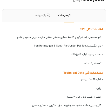
238,300
تومان
توضیحات
بازخوردها
اطلاعات کلی کالا
- نام محصول: زیر دیگی و قابلمه صنایع دستی سنتی جنوب ایران حصیر و کاموا
- نام انگلیسی: Iran Hormozgan & South Part Under Pot Tool
- دسته بندی: لوازم آشپزخانه
- تعداد: یک عدد
مشخصات فنی Technical Data
- قطر: 18 سانتی متر
- وزن:
- جنس: حصیر نخل خرما + کاموا
- کاربرد: زیر قابلمه، ماهیتابه و ظروف داغ + دکوری + صنایع دستی