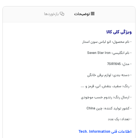
توضیحات
بازخوردها
ویژگی کلی کالا
- نام محصول: اتو لباس سون استار
- نام انگلیسی: Seven Star Iron
- مدل: 7SIR1645
- دسته بندی: لوازم برقی خانگی
- رنگ: سفید، بنفش، آبی، قرمز و ...
- ارسال رنگ: رندوم حسب موجودی
- کشور تولید کننده: چین China
- تعداد: یک عدد
اطلاعات فنی Tech. Information