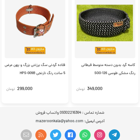
کاسه گرد بدون دسته متوسط قیطانی
قلاده گردنی سگ برزنتی بزرگ و پهن عرض
رنگ مشکی طوسی SOO-126
5 سانت رنگ نارنجی HPS-009B
299,000
349,000
تومان
تومان
شماره تماس :
09302216364 واتساپ فروش
آدرس ایمیل
: mazeroonkala@yahoo.com