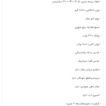
- ابعاد بسته بندی: ۱۲.۵ × ۱۴ × ۳۰ سانتیمتر
- وزن ناخالص: ۱۰۷۰ گرم
- نوع: اتو بخار
- منبع تغذیه: برق شهری
- ولتاژ: ۲۲۰ ولت
- توان نامی: ۱۰۰۰ وات
- جنس بدنه: پلاستیکی
- جنس کف: سرامیک
- تنظیم میزان بخار: دارد
- سیستم قطع خودکار: دارد
- بخار دهی عمودی: دارد
- اسپری آب: دارد
- کیفیت: متوسط(درجه ۲ چین)