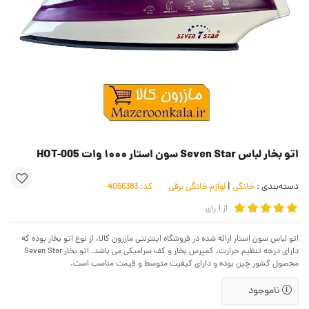
اتو بخار لباس Seven Star سون استار ۱۰۰۰ وات HOT-005
دسته‌بندی :
خانگی
|
لوازم خانگی برقی
کد:
4056383
از
1
رای
اتو لباس سون استار ارائه شده در فروشگاه اینترنتی مازرون کالا، از نوع اتو بخار بوده که
دارای درجه تنظیم حرارت، کمپرس بخار و کف سرامیکی می باشد. اتو بخار Seven Star
محصول کشور چین بوده و دارای کیفیت متوسط و قیمت مناسب است.
ناموجود