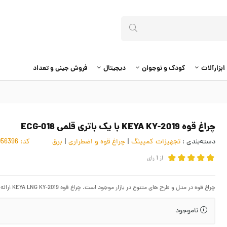
ابزارآلات
کودک و نوجوان
دیجیتال
فروش جینی و تعداد
چراغ قوه KEYA KY-2019 با یک باتری قلمی ECG-018
دسته‌بندی :
تجهیزات کمپینگ
|
چراغ قوه و اضطراری
|
برق
کد:
4056396
از
1
رای
چراغ قوه در مدل و طرح های متنوع در بازار موجود است. چراغ قوه KEYA LNG KY-2019 ارائه شده در فروشگاه اینترنتی سیمرغ، با یک باتری قلمی تغذیه می شود
ناموجود