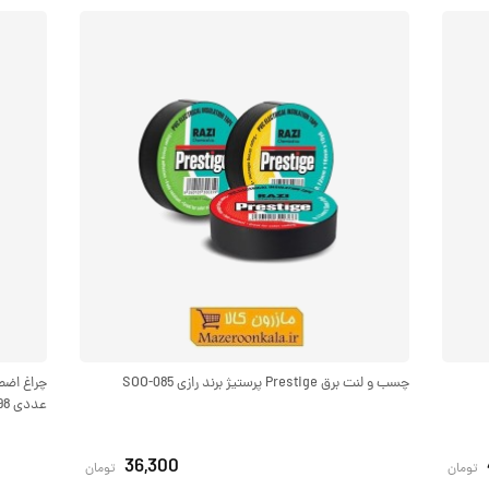
چسب و لنت برق Prestige پرستیژ برند رازی SOO-085
عددی SOO-098
36,300
تومان
تومان