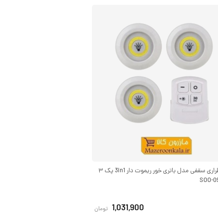
چراغ اضطراری سقفی مدل باتری خور ریموت دار 3in1 پک ۳
1,031,900
تومان