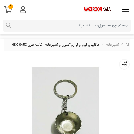
0
آشپزخانه
جاکلیدی ابزار و لوازم آشپزی و آشپزخانه - کاسه فلزی HSK-045C