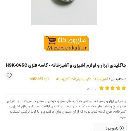
جاکلیدی ابزار و لوازم آشپزی و آشپزخانه - کاسه فلزی HSK-045C
دسته‌بندی :
آشپزخانه
|
دکور و تزئینات آشپزخانه
کد:
4054437
از
1
رای
جاکلیدی ابزار و وسیله نظم دادن به کلید های منزل، خودرو و محل کار میباشد. جا کلیدی
ها در طرح و سایز های مختلف نولید می شوند. جاکلیدی ارائه شده ابزار و لوازم آشپزی و
آشپزخانه، طرح کاسه فلزی بوده که از آن میتوان برای جاکلیدی و یا آویز تزئینی استفاده
نمود
ناموجود