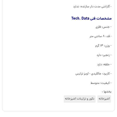
- گارانتی مدت دار سازنده: ندارد
مشخصات فنی Tech. Data
- جنس: فلزی
- قد: ۸ سانتی متر
- وزن: ۱۴ گرم
- زنجیر: دارد
- حلقه: دارد
- کاربرد: جاکلیدی - آویز تزئینی
- کیفیت: متوسط
بخشها :
آشپزخانه
دکور و تزئینات آشپزخانه