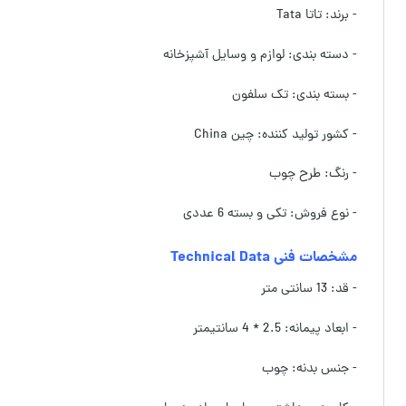
- برند: تاتا Tata
- دسته بندی: لوازم و وسایل آشپزخانه
- بسته بندی: تک سلفون
- کشور تولید کننده: چین China
- رنگ: طرح چوب
- نوع فروش: تکی و بسته 6 عددی
مشخصات فنی Technical Data
- قد: 13 سانتی متر
- ابعاد پیمانه: 2.5 * 4 سانتیمتر
- جنس بدنه: چوب