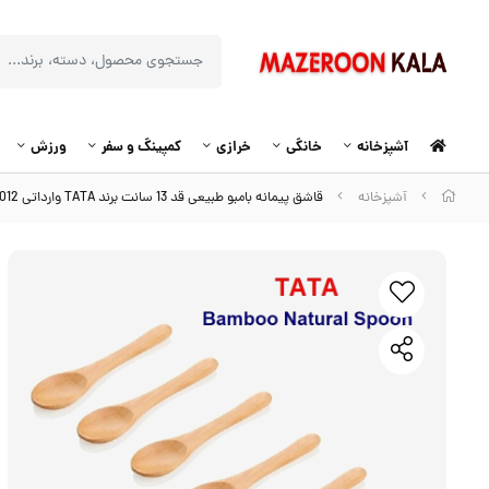
آشپزخانه
خانگی
خرازی
کمپینگ و سفر
ورزش
آشپزخانه
قاشق پیمانه بامبو طبیعی قد 13 سانت برند TATA وارداتی HGA-012