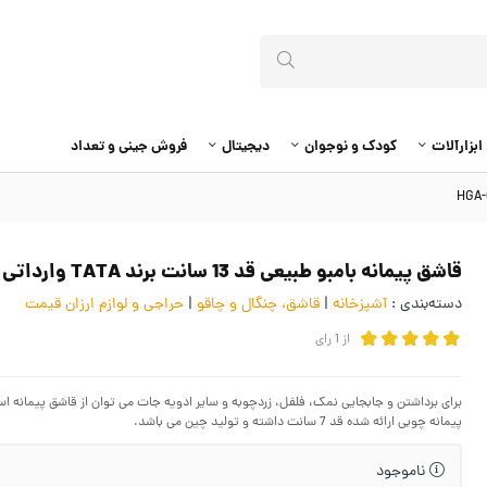
ابزارآلات
کودک و نوجوان
دیجیتال
فروش جینی و تعداد
قاشق پیمانه بامبو طبیعی قد 13 سانت برند TATA وارداتی HGA-012
دسته‌بندی :
آشپزخانه
|
قاشق، چنگال و چاقو
|
حراجی و لوازم ارزان قیمت
از
1
رای
برای برداشتن و جابجایی نمک، فلفل، زردچوبه و سایر ادویه جات می توان از قاشق پیمانه 
پیمانه چوبی ارائه شده قد 7 سانت داشته و تولید چین می باشد.
ناموجود