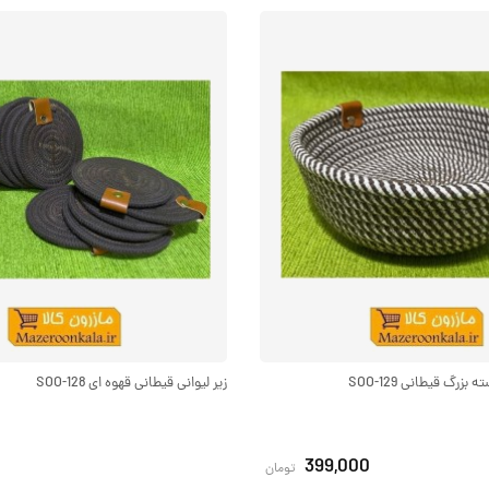
زرگ قیطانی SOO-129
زیر لیوانی قیطانی قهوه ای SOO-128
399,000
تومان