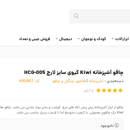
ابزارآلات
کودک و نوجوان
دیجیتال
فروش جینی و تعداد
چاقو آشپزخانه Kiwi کیوی سایز لارج HCG-005
دسته‌بندی :
آشپزخانه
|
قاشق، چنگال و چاقو
کد:
4055857
از
1
رای
چاقو از ابزار آشپزخانه برای برش تکه های مرغ، گوشت و سایر مواد غذایی می باشد. چاقو ه
Kiwi یک چاقوی معمولی، با کیفیت متوسط اما با قیمت بسیار مناسب می باشد.
ناموجود