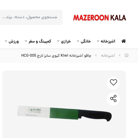
آشپزخانه
خانگی
خرازی
کمپینگ و سفر
ورزش
آشپزخانه
چاقو آشپزخانه Kiwi کیوی سایز لارج HCG-005