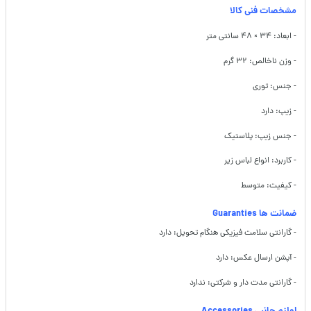
مشخصات فنی کالا
- ابعاد: ۳۴ × ۴۸ سانتی متر
- وزن ناخالص: ۳۲ گرم
- جنس: توری
- زیپ: دارد
- جنس زیپ: پلاستیک
- کاربرد: انواع لباس زیر
- کیفیت: متوسط
ضمانت ها Guaranties
- گارانتی سلامت فیزیکی هنگام تحویل: دارد
- آپشن ارسال عکس: دارد
- گارانتی مدت دار و شرکتی: ندارد