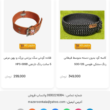
کاسه گرد بدون دسته متوسط قیطانی
قلاده گردنی سگ برزنتی بزرگ و پهن عرض
رنگ مشکی طوسی SOO-126
5 سانت رنگ نارنجی HPS-009B
299,000
349,000
تومان
تومان
شماره تماس :
09302216364 واتساپ فروش
آدرس ایمیل
: mazeroonkala@yahoo.com