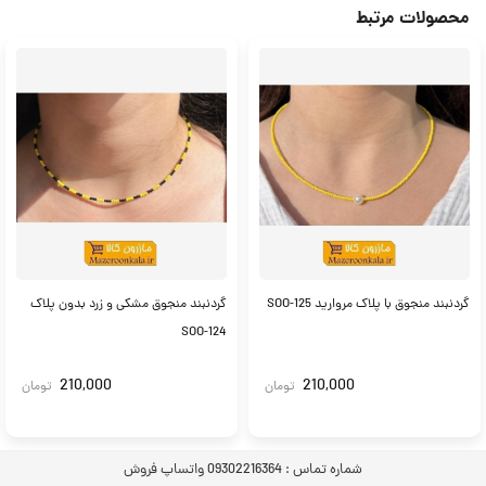
محصولات مرتبط
گردنبند منجوق با پلاک مروارید SOO-125
گردنبند منجوق مشکی و زرد بدون پلاک
SOO-124
210,000
210,000
تومان
تومان
شماره تماس :
09302216364 واتساپ فروش