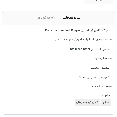
توضیحات
بازخوردها
- نام کالا: ناخن گیر استیل Manicure Steel Nail Clipper
- دسته بندی کالا: ابزار و لوازم آرایش و پیرایش
- جنس: استنلس Stainless Steel
- سوهان: دارد
- کیفیت: مناسب
- کشور سازنده: چین China
- تعداد: یک عدد
بخشها :
خرازی
ناخن گیر و سوهان