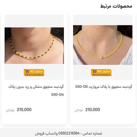
محصولات مرتبط
گردنبند منجوق با پلاک مروارید SOO-125
گردنبند منجوق مشکی و زرد بدون پلاک
SOO-124
210,000
210,000
تومان
تومان
شماره تماس :
09302216364 واتساپ فروش