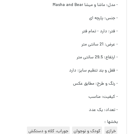
- مدل: ماشا و میشا Masha and Bear
- جنس: پارچه ای
- فتر: دارد - تمام فتر
- عرض: 21 سانتی متر
- ارتفاع: 29.5 سانتی متر
- قفل و بند تنظیم سایز: دارد
- رنگ و طرح: مطابق عکس
- کیفیت: مناسب
- تعداد: یک عدد
بخشها :
خرازی
کودک و نوجوان
جوراب، کلاه و دستکش