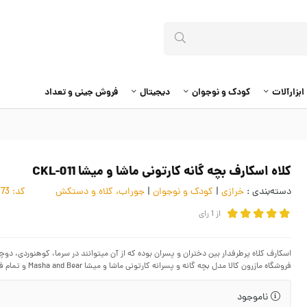
ابزارآلات
کودک و نوجوان
دیجیتال
فروش جینی و تعداد
کلاه اسکارف بچه گانه کارتونی ماشا و میشا CKL-011
دسته‌بندی :
خرازی
|
کودک و نوجوان
|
جوراب، کلاه و دستکش
کد:
4056473
از
1
رای
اسکارف کلاه پرطرفدار بین دختران و پسران بوده که از آن میتوانند در سرما، کوهنوردی، دوچ
فروشگاه مازرون کالا مدل بچه گانه و پسرانه کارتونی ماشا و میشا Masha and Bear و تمام فتر است.
ناموجود