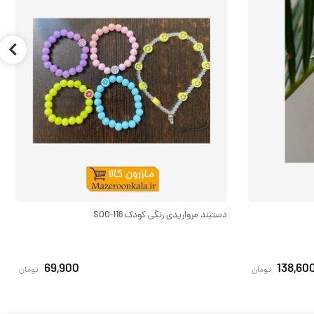
دستبند مرواریدی رنگی کودک SOO-116
69,900
138,60
تومان
تومان