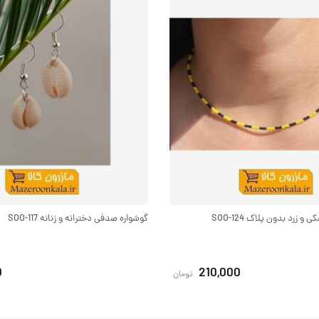
 زرد بدون پلاک SOO-124
گوشواره صدفی دخترانه و زنانه SOO-117
0
210,000
تومان