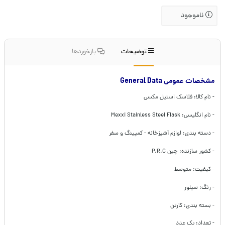
ناموجود
توضیحات
بازخوردها
مشخصات عمومی General Data
- نام کالا: فلاسک استیل مکسی
- نام انگلیسی: Mexxi Stainless Steel Flask
- دسته بندی: لوازم آشپزخانه - کمپینگ و سفر
- کشور سازنده: چین P.R.C
- کیفیت: متوسط
- رنگ: سیلور
- بسته بندی: کارتن
- تعداد: یک عدد