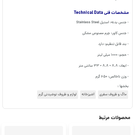
مشخصات فنی Technical Data
- جنس بدنه: استیل Stainless Steel
- جنس کاور: چرم مصنوعی مشکی
- بند قابل تنظیم: دارد
- حجم: ۱۰۰۰ میلی لیتر
- ابعاد: ۸.۸ × ۸.۸ × ۳۳ سانتی متر
- وزن ناخالص: ۶۵۰ گرم
بخشها :
ماگ و ظروف سفری
آشپزخانه
لوازم و ظروف نوشیدنی گرم
محصولات مرتبط