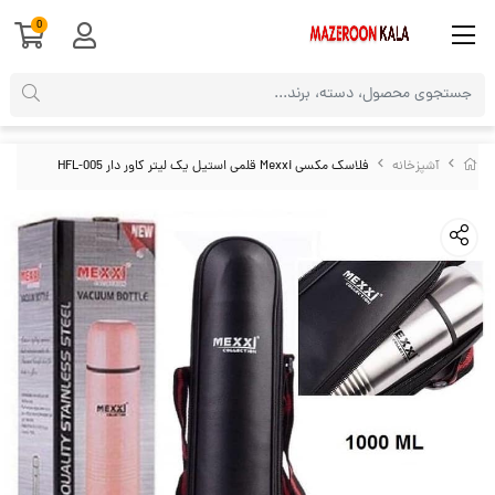
0
آشپزخانه
فلاسک مکسی Mexxi قلمی استیل یک لیتر کاور دار HFL-005