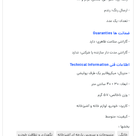
- ارسال رنگ: رندم
- تعداد: یک عدد
ضمانت ها Guaranties
- گارانتی سلامت ظاهری: دارد
- گارانتی مدت دار سازنده یا شرکتی: ندارد
اطلاعات فنی Technical Information
- متریال: میکروفایبر یک طرف پولیشی
- ابعاد: ۳۰ × ۴۰ سانتی متر
- وزن ناخالص: ۵۷ گرم
- کاربرد: خودرو، لوازم خانه و آشپزخانه
- کیفیت: متوسط
بخشها :
خانگی
منسوجات و سرویس پارچه ای آشپزخانه
نگهداری و نظافت خودرو