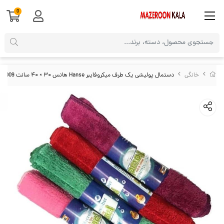
0
خانگی
دستمال پولیشی یک طرف میکروفایبر Hanse هانس ۳۰ × ۴۰ سانت HTZ-009