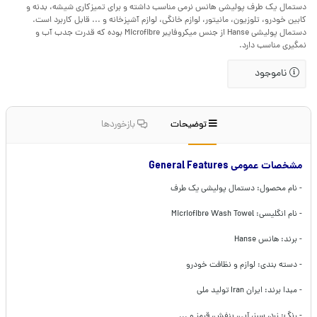
دستمال یک طرف پولیشی هانس نرمی مناسب داشته و برای تمیزکاری شیشه، بدنه و
کابین خودرو، تلوزیون، مانیتور، لوازم خانگی، لوازم آشپزخانه و ... قابل کاربرد است.
دستمال پولیشی Hanse از جنس میکروفایبر Microfibre بوده که قدرت جدب آب و
نمگیری مناسب دارد.
ناموجود
توضیحات
بازخوردها
مشخصات عمومی General Features
- نام محصول: دستمال پولیشی یک طرف
- نام انگلیسی: Micriofibre Wash Towel
- برند: هانس Hanse
- دسته بندی: لوازم و نظافت خودرو
- مبدا برند: ایران Iran تولید ملی
- رنگ: زرد، سبز، آبی، بنفش، قرمز و ...