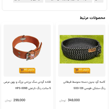
محصولات مرتبط
کاسه گرد بدون دسته متوسط قیطانی
قلاده گردنی سگ برزنتی بزرگ و پهن عرض
رنگ مشکی طوسی SOO-126
5 سانت رنگ نارنجی HPS-009B
299,000
349,000
تومان
تومان