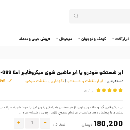
ابزارآلات
کودک و نوجوان
دیجیتال
فروش جینی و تعداد
ابر شستشو خودرو یا ابر ماشین شوی میکروفایبر اعلا SOO-089
دسته‌بندی :
ابزار نظافت و شستشو
|
نگهداری و نظافت خودرو
کد:
6684049
از
1
رای
ابر میکروفایبر گرد و خاک و روغن را از هر سطحی به راحتی بدون نیاز به مواد شوینده پا
بیشتری را پوشش دهد مناسب برای تمام سطوح فلزی ، چوبی ، شیشه ای و...
180,200
تعداد :
تومان