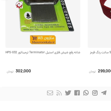
قلاده گردنی سگ برزنتی بزرگ و پهن عرض 5 سانت رنگ قرمز
شانه رفع شپش فلزی استیل Terminator ترمیناتور HPS-032
302,000
299,00
تومان
تومان