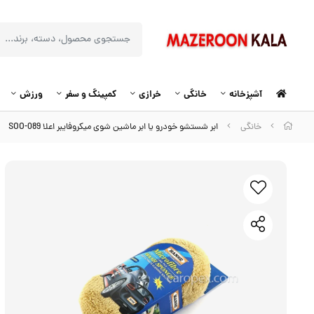
آشپزخانه
خانگی
خرازی
کمپینگ و سفر
ورزش
خانگی
ابر شستشو خودرو یا ابر ماشین شوی میکروفایبر اعلا SOO-089