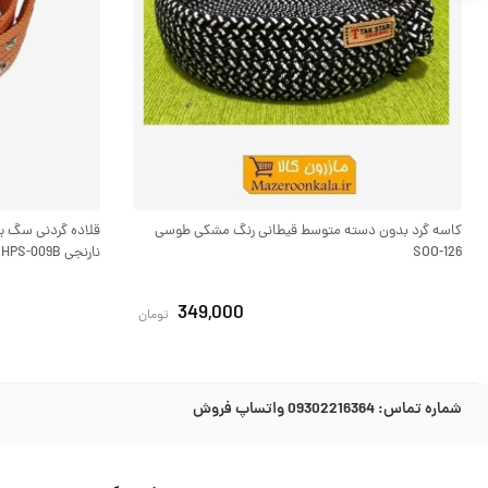
کاسه گرد بدون دسته متوسط قیطانی رنگ مشکی طوسی
SOO-126
نارنجی HPS-009B
349,000
تومان
شماره تماس:
09302216364 واتساپ فروش