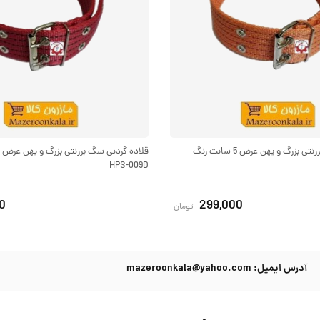
قلاده گردنی سگ برزنتی بزرگ و پهن عرض 5 سانت رنگ
HPS-009D
0
299,000
تومان
آدرس ایمیل: mazeroonkala@yahoo.com