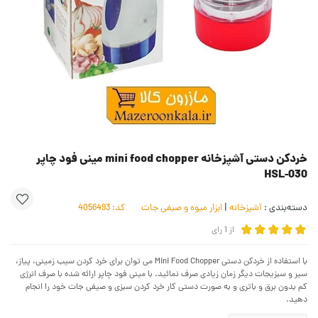
خردکن دستی آشپزخانه mini food chopper مینی فود چاپر
HSL-030
دسته‌بندی :
آشپزخانه
|
ابزار میوه و صیفی جات
کد:
4056493
از
1
رای
با استفاده از خردکن دستی Mini Food Chopper می توان برای خرد کردن سیب زمینی، پیاز،
سیر و سبزیجات دیگر زمان زیادی صرف نمائید. با مینی فود چاپر ارائه شده با صرف انرژی
کم بدون برق و باتری و به صورت دستی کار خرد کردن سبزی و صیفی جات خود را انجام
دهید.