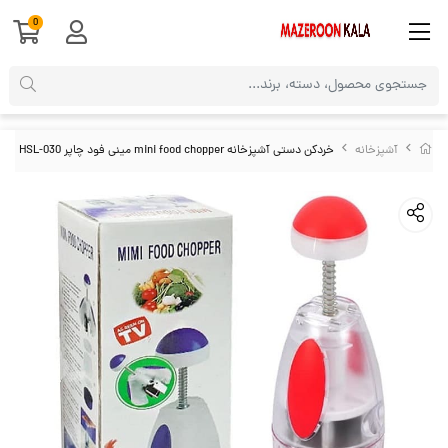
0
آشپزخانه
خردکن دستی آشپزخانه mini food chopper مینی فود چاپر HSL-030