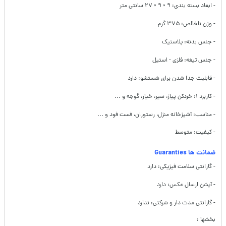
- ابعاد بسته بندی: ۹ × ۹ × ۲۷ سانتی متر
- وزن ناخالص: ۳۷۵ گرم
- جنس بدنه: پلاستیک
- جنس تیغه: فلزی - استیل
- قابلیت جدا شدن برای شستشو: دارد
- کاربرد ۱: خردکن پیاز، سیر، خیار، گوجه و ...
- مناسب: آشپزخانه منزل، رستوران، فست فود و ...
- کیفیت: متوسط
ضمانت ها Guaranties
- گارانتی سلامت فیزیکی: دارد
- آپشن ارسال عکس: دارد
- گارانتی مدت دار و شرکتی: ندارد
بخشها :