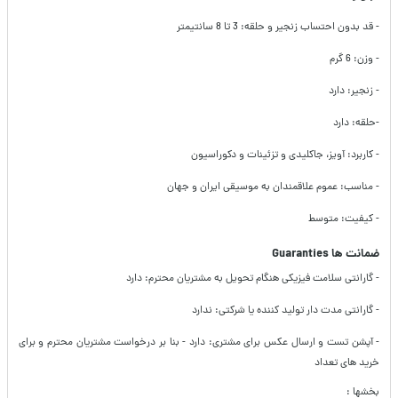
- قد بدون احتساب زنجیر و حلقه: 3 تا 8 سانتیمتر
- وزن: 6 گرم
- زنجیر: دارد
-حلقه: دارد
- کاربرد: آویز، جاکلیدی و تزئینات و دکوراسیون
- مناسب: عموم علاقمندان به موسیقی ایران و جهان
- کیفیت: متوسط
ضمانت ها Guaranties
- گارانتی سلامت فیزیکی هنگام تحویل به مشتریان محترم: دارد
- گارانتی مدت دار تولید کننده یا شرکتی: ندارد
- آپشن تست و ارسال عکس برای مشتری: دارد - بنا بر درخواست مشتریان محترم و برای
خرید های تعداد
بخشها :