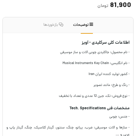
81,900
تومان
توضیحات
بازخوردها
اطلاعات کلی سرکلیدی - آویز
- نام محصول: جاکلیدی چوبی آلات و ساز موسیقی
- نام انگلیسی: Musical Instruments Key Chain
- کشور تولید کننده ایران Iran
- رنگ و طرح: مانند تصویر
- نوع فروش: تک، جین 12 عددی و تعداد با تخفیف
مشخصات فنی Tech. Specifications
- جنس: چوبی
- سازها و آلات موسیقی: ضرب، پیانو، چنگ، سنتور، گیتار کلاسیک، چنگ، گیتار پاپ و
عربی و ...