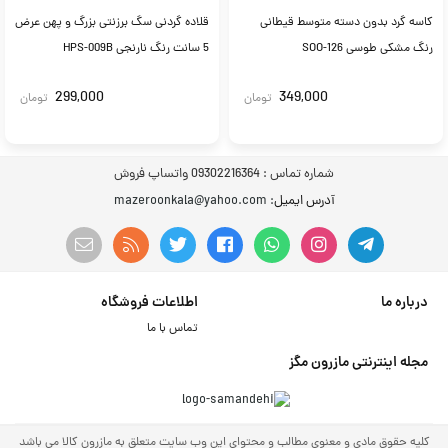
کاسه گرد بدون دسته متوسط قیطانی
قلاده گردنی سگ برزنتی بزرگ و پهن عرض
رنگ مشکی طوسی SOO-126
5 سانت رنگ نارنجی HPS-009B
299,000
349,000
تومان
تومان
شماره تماس :
09302216364 واتساپ فروش
آدرس ایمیل
: mazeroonkala@yahoo.com
درباره ما
اطلاعات فروشگاه
تماس با ما
مجله اینترنتی مازرون مگز
کلیه حقوق مادی و معنوی مطالب و محتوای این وب سایت متعلق به مازرون کالا می باشد