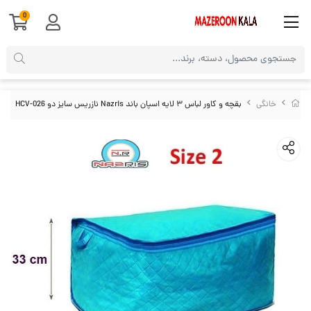
0
خانگی
بقچه و کاور لباس ۳ لایه اسپان باند Nazris نازریس سایز دو HCV-026