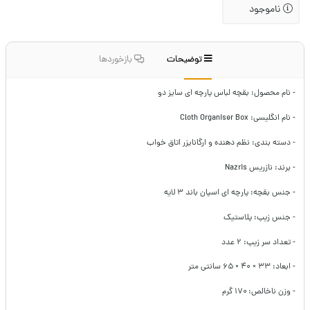
ناموجود
توضیحات
بازخوردها
- نام محصول: بقچه لباس پارچه ای سایز دو
- نام انگلیسی: Cloth Organiser Box
- دسته بندی: نظم دهنده و ارگانایزر اتاق خواب
- برند: نازریس Nazris
- جنس بقچه: پارچه ای اسپان باند ۳ لایه
- جنس زیپ: پلاستیک
- تعداد سر زیپ: ۲ عدد
- ابعاد: ۳۳ × ۴۰ × ۶۵ سانتی متر
- وزن ناخالص: ۱۷۰ گرم