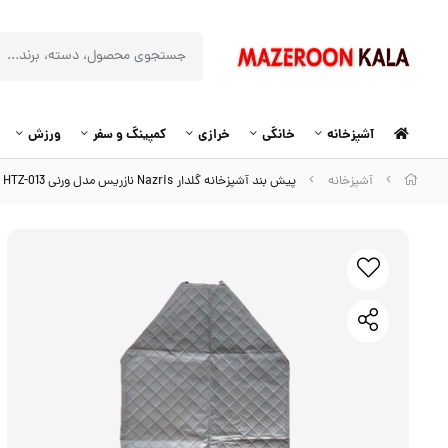
آشپزخانه
خانگی
خرازی
کمپینگ و سفر
ورزش
آشپزخانه
پیش بند آشپزخانه گلدار Nazris نازریس مدل ورنی HTZ-013