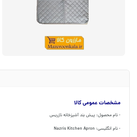
مشخصات عمومی کالا
- نام محصول: پیش بند آشپزخانه نازریس
- نام انگلیسی: Nazris Kitchen Apron