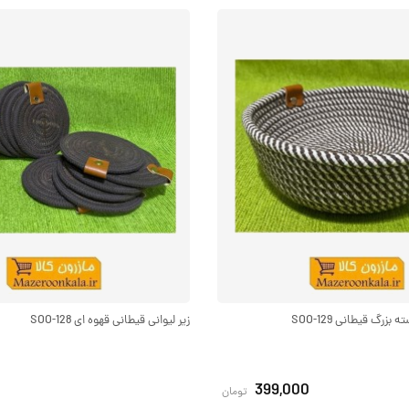
زرگ قیطانی SOO-129
زیر لیوانی قیطانی قهوه ای SOO-128
399,000
تومان