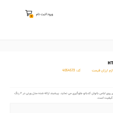
ورود
/
ثبت نام
0
زم ارزان قیمت
کد:
4054573
پیش بند آشپزخانه پوششی بوده که از ریخته شدن مواد غذایی در زمان آشپزی و تهیه غذا، بر روی لباس بانوان کدبانو جلوگیری می نماید. پیشبند ارائه شده مدل ورنی در ۲ رنگ
 کیفیت است.