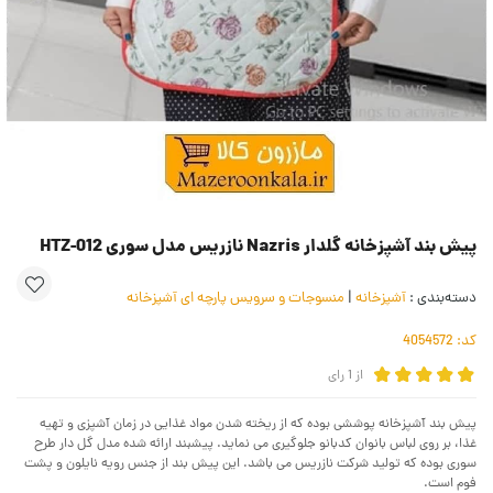
پیش بند آشپزخانه گلدار Nazris نازریس مدل سوری HTZ-012
دسته‌بندی :
آشپزخانه
|
منسوجات و سرویس پارچه ای آشپزخانه
کد:
4054572
از
1
رای
پیش بند آشپزخانه پوششی بوده که از ریخته شدن مواد غذایی در زمان آشپزی و تهیه
غذا، بر روی لباس بانوان کدبانو جلوگیری می نماید. پیشبند ارائه شده مدل گل دار طرح
سوری بوده که تولید شرکت نازریس می باشد. این پیش بند از جنس رویه نایلون و پشت
فوم است.