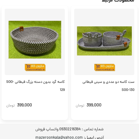
محصولات مرتبط
ست کاسه دو عددی و سینی قیطانی
کاسه گرد بدون دسته بزرگ قیطانی SOO-
129
SOO-130
399,000
399,000
تومان
تومان
شماره تماس :
09302216364 واتساپ فروش
آدرس ایمیل
: mazeroonkala@yahoo.com