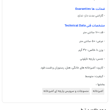
ضمانت ها Guaranties
- گارانتی مدت دار: ندارد
مشخصات فنی Technical Data
- قد: ۷۰ سانتی متر
- عرض: ۵۰ سانتی متر
- وزن نا خالص: ۴۶ گرم
- جنس: پارچه نایلونی
- کاربرد: آشپزخانه های خانگی، هتل، رستوران و فست فود
- کیفیت: متوسط
بخشها :
آشپزخانه
منسوجات و سرویس پارچه ای آشپزخانه