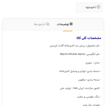
ناموجود
توضیحات
بازخوردها
مشخصات کلی کالا
- نام محصول: پیش بند آشپزخانه گلدار نازریس
- نام انگلیسی: Nazris Kitchen Apron
- مدل: سوری
- دسته بندی: لوازم و وسایل آشپزخانه
- بسته بندی: سلفون
- کشور سازنده: ایران Iran - تولید ملی
- رنگ: طوسی و سفید
- تعداد: یک عدد