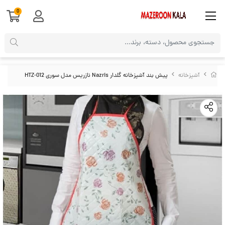
0
آشپزخانه
پیش بند آشپزخانه گلدار Nazris نازریس مدل سوری HTZ-012