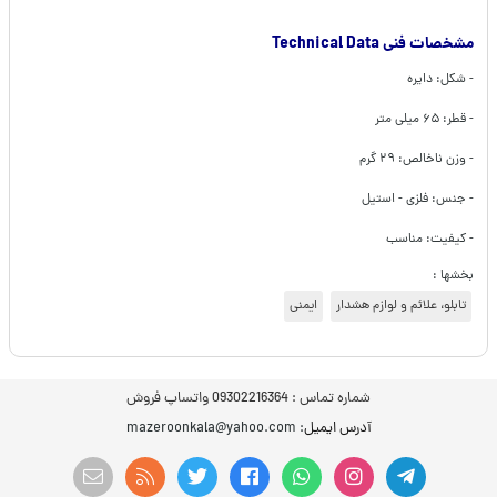
مشخصات فنی Technical Data
- شکل: دایره
- قطر: ۶۵ میلی متر
- وزن ناخالص: ۲۹ گرم
- جنس: فلزی - استیل
- کیفیت: مناسب
بخشها :
تابلو، علائم و لوازم هشدار
ایمنی
شماره تماس :
09302216364 واتساپ فروش
آدرس ایمیل
: mazeroonkala@yahoo.com