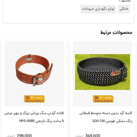
بخشها :
خانگی
لوازم نگهداری حیوانات
محصولات مرتبط
کاسه گرد بدون دسته متوسط قیطانی
قلاده گردنی سگ برزنتی بزرگ و پهن عرض
رنگ مشکی طوسی SOO-126
5 سانت رنگ نارنجی HPS-009B
299,000
349,000
تومان
تومان