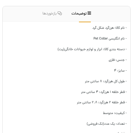
توضیحات
بازخوردها
- نام کالا: هرزگرد شکل گرد
- نام انگلیسی Pet Collar
- دسته بندی کالا: ابزار و لوازم حیوانات خانگی(پت)
- جنس: فلزی
- سایز: ۴
- طول کل هرزگرد: ۸ سانتی متر
- قطر حلقه ۱ هرزگرد: ۴ سانتی متر
- قطر حلقه ۲ هرزگرد: ۲.۸ سانتی متر
- کیفیت: متوسط
- تعداد: یک عدد(تک فروشی)